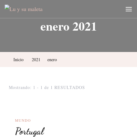
Lu y su maleta
Blog de viajes y fotografía
enero 2021
Inicio
2021
enero
Mostrando: 1 - 1 de 1 RESULTADOS
MUNDO
Portugal