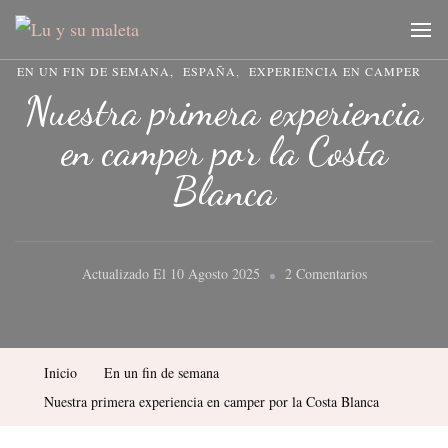
Lu y su maleta
Blog de viajes y fotografía
EN UN FIN DE SEMANA
ESPAÑA
EXPERIENCIA EN CAMPER
Nuestra primera experiencia
en camper por la Costa
Blanca
En
Actualizado El
10 Agosto 2025
2 Comentarios
Nuestra
Primera
Experiencia
Inicio
En un fin de semana
En
Nuestra primera experiencia en camper por la Costa Blanca
Camper
Por