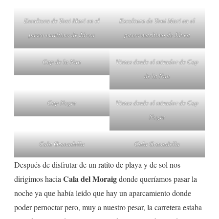
Escultura de Toni Marí en el
Escultura de Toni Marí en el
paseo marítimo de Jávea
paseo marítimo de Jávea
Cap de la Nau
Vistas desde el mirador de Cap
de la Nau
Cap Negre
Vistas desde el mirador de Cap
Negre
Cala Granadella
Cala Granadella
Después de disfrutar de un ratito de playa y de sol nos
Cala del Moraig
dirigimos hacia
donde queríamos pasar la
noche ya que había leído que hay un aparcamiento donde
poder pernoctar pero, muy a nuestro pesar, la carretera estaba