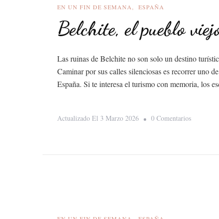
Luna
EN UN FIN DE SEMANA
ESPAÑA
Belchite, el pueblo viej
Las ruinas de Belchite no son solo un destino turíst
Caminar por sus calles silenciosas es recorrer uno d
España. Si te interesa el turismo con memoria, los es
En
Actualizado El
3 Marzo 2026
0 Comentarios
Belchite,
El
Pueblo
Viejo
EN UN FIN DE SEMANA
ESPAÑA