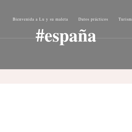
u maleta
Bienvenida a Lu y su maleta
Datos prácticos
Turism
rafía
#españa