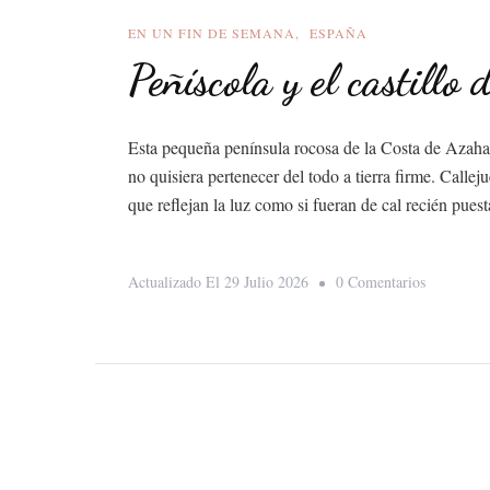
EN UN FIN DE SEMANA
ESPAÑA
Peñíscola y el castillo
Esta pequeña península rocosa de la Costa de Azahar,
no quisiera pertenecer del todo a tierra firme. Calle
que reflejan la luz como si fueran de cal recién pue
En
Actualizado El
29 Julio 2026
0 Comentarios
Peñíscola
Y
El
Castillo
Del
Papa