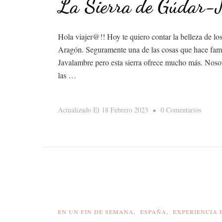
La Sierra de Gúdar-
Hola viajer@!! Hoy te quiero contar la belleza de l
Aragón. Seguramente una de las cosas que hace famos
Javalambre pero esta sierra ofrece mucho más. Noso
las …
En
Actualizado El
18 Febrero 2023
0 Comentarios
La
Sierra
De
Gúdar-
Javala
EN UN FIN DE SEMANA
ESPAÑA
EXPERIENCIA 