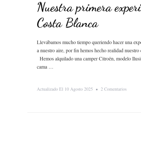
Nuestra primera experi
Costa Blanca
Llevábamos mucho tiempo queriendo hacer una experi
a nuestro aire, por fin hemos hecho realidad nuestr
Hemos alquilado una camper Citroën, modelo Ilus
cama …
En
Actualizado El
10 Agosto 2025
2 Comentarios
Nuestra
Primera
Experie
En
Camper