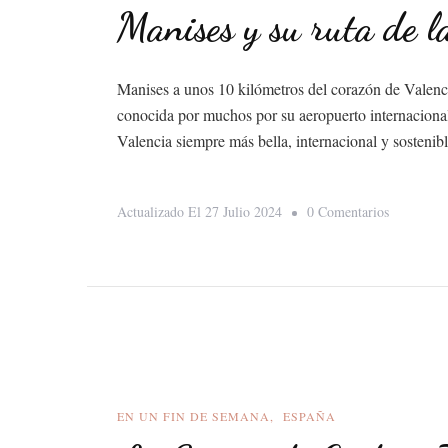
Manises y su ruta de l
Manises a unos 10 kilómetros del corazón de Valenci
conocida por muchos por su aeropuerto internacional 
Valencia siempre más bella, internacional y sosten
En
Actualizado El
27 Julio 2024
0 Comentarios
Manises
Y
Su
Ruta
De
La
Cerámica
EN UN FIN DE SEMANA
ESPAÑA