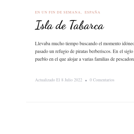
Por
La
EN UN FIN DE SEMANA
ESPAÑA
Costa
Isla de Tabarca
Blanca
Llevaba mucho tiempo buscando el momento idóneo par
pasado un refugio de piratas berberiscos. En el siglo 
pueblo en el que alojar a varias familias de pescad
En
Actualizado El
8 Julio 2022
0 Comentarios
Isla
De
Tabarca