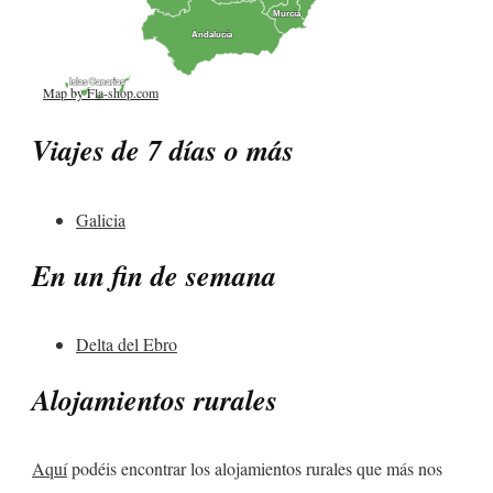
Murcia
Murcia
Andalucía
Andalucía
Islas Canarias
Islas Canarias
Map by Fla-shop.com
Viajes de 7 días o más
Galicia
En un fin de semana
Delta del Ebro
Alojamientos rurales
Aquí
podéis encontrar los alojamientos rurales que más nos