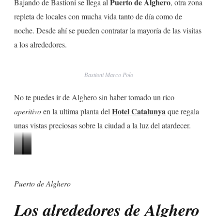
Puerto de Alghero
Bajando de Bastioni se llega al
, otra zona
repleta de locales con mucha vida tanto de día como de
noche. Desde ahí se pueden contratar la mayoría de las visitas
a los alrededores.
Bastioni Marco Polo
No te puedes ir de Alghero sin haber tomado un rico
Hotel Catalunya
aperitivo
en la ultima planta del
que regala
unas vistas preciosas sobre la ciudad a la luz del atardecer.
Vistas
Torre
Antigua
desde
dello
catapulta
Puerto de Alghero
Villa
Sperone
en
Mosca
el
Los alrededores de Alghero
paseo