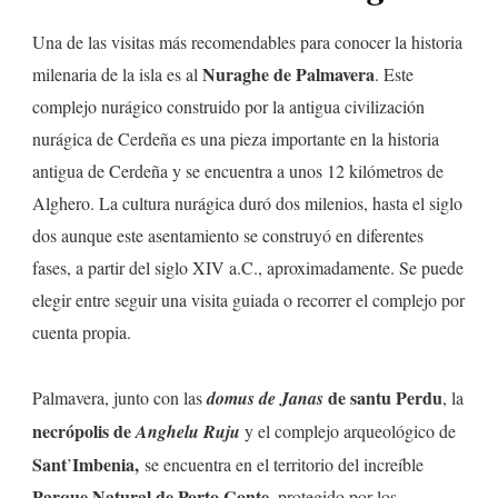
marítimo
Una de las visitas más recomendables para conocer la historia
Nuraghe de Palmavera
milenaria de la isla es al
. Este
complejo nurágico construido por la antigua civilización
nurágica de Cerdeña es una pieza importante en la historia
antigua de Cerdeña y se encuentra a unos 12 kilómetros de
Alghero. La cultura nurágica duró dos milenios, hasta el siglo
dos aunque este asentamiento se construyó en diferentes
fases, a partir del siglo XIV a.C., aproximadamente. Se puede
elegir entre seguir una visita guiada o recorrer el complejo por
cuenta propia.
de santu Perdu
Palmavera, junto con las
domus de Janas
, la
necrópolis de
A
nghelu Ruju
y el complejo arqueológico de
Sant
Imbenia,
’
se encuentra en el territorio del increíble
Parque Natural de Porto Conte
, protegido por los