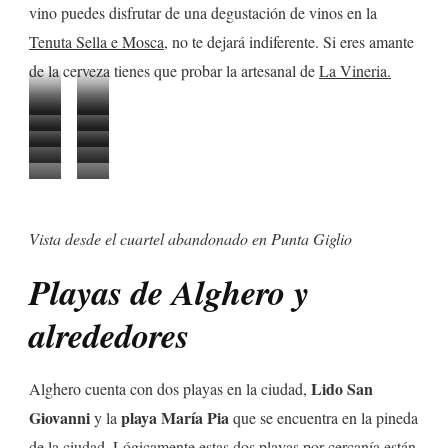
vino puedes disfrutar de una degustación de vinos en la
Tenuta Sella e Mosca
, no te dejará indiferente. Si eres amante
de la cerveza tienes que probar la artesanal de
La Vineria.
Puerto
Stintino
Vistas
Centro
de
Tren
Asnos
desde
penitenciario
Vistas
Vistas
Stintino
eléctrico
autóctonos
Vistas
Cuartel
el
de
de
de
con
en
desde
abandonado
Lungomare
Asinara
Asinara
Asinara
Vista desde el cuartel abandonado en Punta Giglio
el
Asinara
Punta
en
Valencia
que
Giglio
Punta
Playas de Alghero y
de
hemos
Giglio
Alghero
alrededores
hecho
la
Lido San
Alghero cuenta con dos playas en la ciudad,
ruta
Giovanni
playa María Pia
y la
que se encuentra en la pineda
por
de la ciudad. Lógicamente estas dos playas por cercanía están