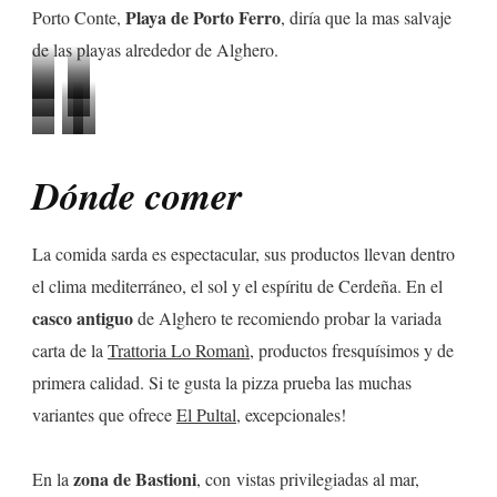
Playa de Porto Ferro
Porto Conte,
, diría que la mas salvaje
de las playas alrededor de Alghero.
Porto
Porto
Playa
Capo
Ferro
Ferro
Porto
Playa
Porto
Lazzaretto
Caccia
Conte
La
Conte
Dónde comer
Pelosa
–
La comida sarda es espectacular, sus productos llevan dentro
Stintino
el clima mediterráneo, el sol y el espíritu de Cerdeña. En el
casco antiguo
de Alghero te recomiendo probar la variada
carta de la
Trattoria Lo Romanì
, productos fresquísimos y de
primera calidad. Si te gusta la pizza prueba las muchas
variantes que ofrece
El Pultal
, excepcionales!
zona de Bastioni
En la
, con vistas privilegiadas al mar,