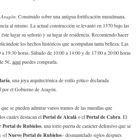
e
Aragón
. Construido sobre una antigua fortificación musulmana,
encia al mismo. La actual construcción se levantó en 1370 bajo las
 éste lugar su señorío y su lugar de residencia. Recomiendo hacer
explicándote los hechos históricos que acompañan tanta belleza. Las
00 a 19:30 horas. Sábado de 10:00 a 14:00 y de 17:00 a 20:00 horas
le 5€,
aquí
puedes comprarla.
María
, una joya arquitectónica de estilo gótico declarada
l
por el Gobierno de Aragón.
 que se pueden admirar varios tramos de las murallas que
Portal de Alcalá
Portal de Cabra
 los cuales destacan el
o el
. El
 Portal de Rubielos
, una torre-puerta de carácter defensivo que se
Nuevo Portal de Rubielos
a -el
– desmantelado siglos después