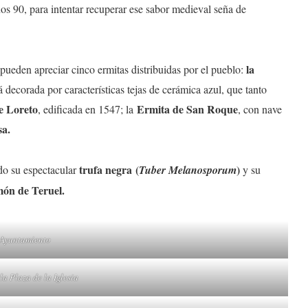
ños 90, para intentar recuperar ese sabor medieval seña de
la
pueden apreciar cinco ermitas distribuidas por el pueblo:
á decorada por características tejas de cerámica azul, que tanto
e Loreto
Ermita de San Roque
, edificada en 1547; la
, con nave
sa.
trufa negra
(
)
do su espectacular
Tuber
Melanosporum
y su
ón de Teruel.
 Ayuntamiento
la Plaza de la Iglesia