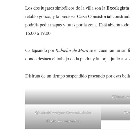
Excolegiata
Los dos lugares simbólicos de la villa son la
Casa Consistorial
retablo gótico, y la preciosa
construid
podréis pedir mapas y rutas por la zona. Está abierta tod
16.00 a 19.00.
Callejeando por
Rubielos de Mora
se encuentran un sin f
donde destaca el trabajo de la piedra y la forja, junto a s
Disfruta de un tiempo suspendido paseando por esas bella
El interior
Iglesia del antiguo Convento de los
Por
Carmelitas descalzos