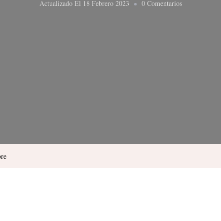
En
Actualizado El
18 Febrero 2023
0 Comentarios
La
Sierra
De
Gúdar-
Javalambre
bre