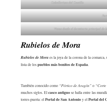
Caballerizas del Castillo
Por
Vistas desde el dormitorio principal de l
Rubielos de Mora
Rubielos de Mora
es la joya de la corona de la comarca
pueblos más bonitos de España
lista de los
.
También conocido como
“Pórtico de Aragón”
o
“Corte 
casco antiguo
muchos siglos. El
se halla entre las mural
Portal de San Antonio
Portal del
torres-puerta: el
y el