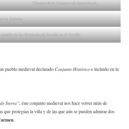
Claustro de la Colegiata de Santa María
tal de Rubielos
a familia de los Fernández de Heredia en el Castillo
, un pueblo medieval declarado
Conjunto
Histórico
e incluido en la
de Sierra”
, éste conjunto medieval nos hace volver atrás de
las que protegían la villa y de las que aún se pueden admirar dos
 Carmen
.