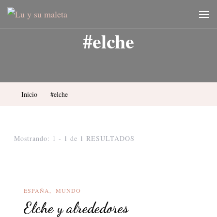
Lu y su maleta
Blog de viajes y fotografía
#elche
Inicio
#elche
Mostrando: 1 - 1 de 1 RESULTADOS
ESPAÑA
MUNDO
Elche y alrededores