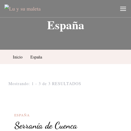
Lu y su maleta
Blog de viajes y fotografía
España
Inicio
España
Mostrando: 1 - 3 de 3 RESULTADOS
ESPAÑA
Serranía de Cuenca