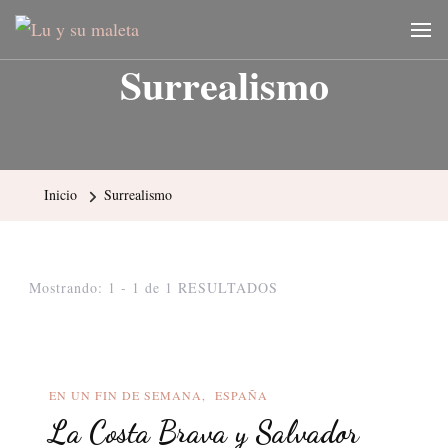
Lu y su maleta
Blog de viajes y fotografía
Surrealismo
Inicio
Surrealismo
Mostrando: 1 - 1 de 1 RESULTADOS
EN UN FIN DE SEMANA
ESPAÑA
La Costa Brava y Salvador