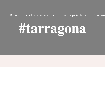
u maleta
Bienvenida a Lu y su maleta
Datos prácticos
Turism
rafía
#tarragona