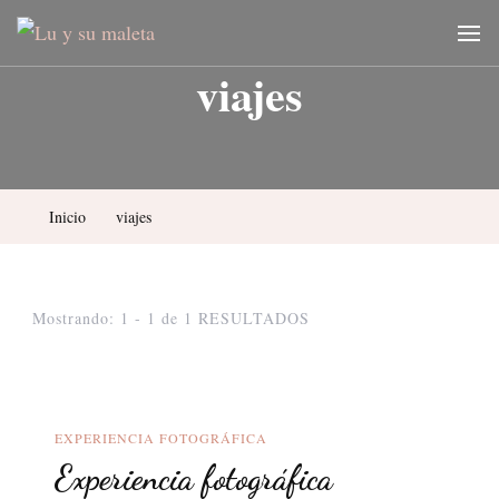
Lu y su maleta
Blog de viajes y fotografía
viajes
Inicio
viajes
Mostrando: 1 - 1 de 1 RESULTADOS
EXPERIENCIA FOTOGRÁFICA
Experiencia fotográfica